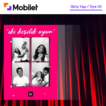
Giriş Yap
/
Üye Ol