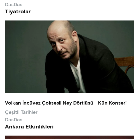
DasDas
Tiyatrolar
Volkan İncüvez Çoksesli Ney Dörtlüsü - Kün Konseri
Çeşitli Tarihler
DasDas
Ankara Etkinlikleri