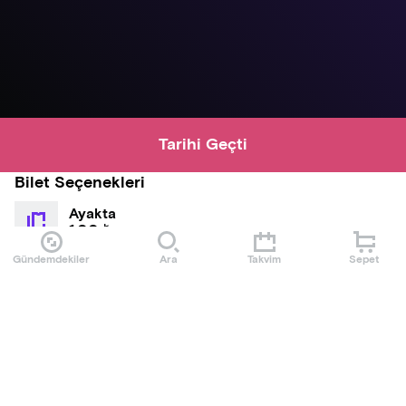
Tarihi Geçti
Bilet Seçenekleri
Ayakta
1,00 ₺
Gündemdekiler
Ara
Takvim
Sepet
Oturmalı
1,00 ₺
Hakkında
test test test test