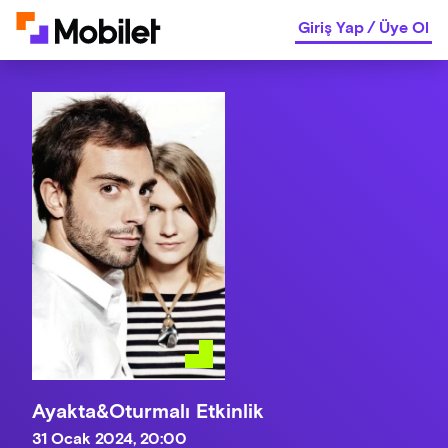
Giriş Yap
/
Üye Ol
Ayakta&Oturmalı Etkinlik
31 Ocak 2024, 20:00