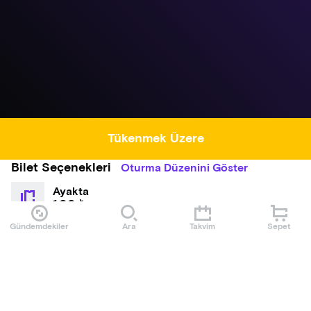
Tükenmek Üzere
Bilet Seçenekleri
Oturma Düzenini Göster
Ayakta
1,00 ₺
Gündemdekiler
Ara
Takvim
Sepet
Hakkında
test
Etkinlik Kuralları