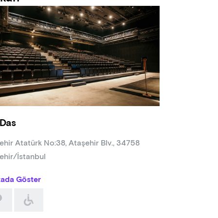
k: Tolga Çebi
üm Tasarım: Eylül Gürcan
ografi: Gizem Erden
 Asistanları: Balca Aydoğdu, Duygu Gürler
cular: Ali Çakır, Ayşegül Cengiz, Büşra Alnıtemiz, Cansu Boz, Di
, Mert Fırat, Nila Fırat, Özgün Aydın, Rana Büyükyılmaz
Das
ehir Atatürk No:38, Ataşehir Blv., 34758
ehir/İstanbul
tada Göster