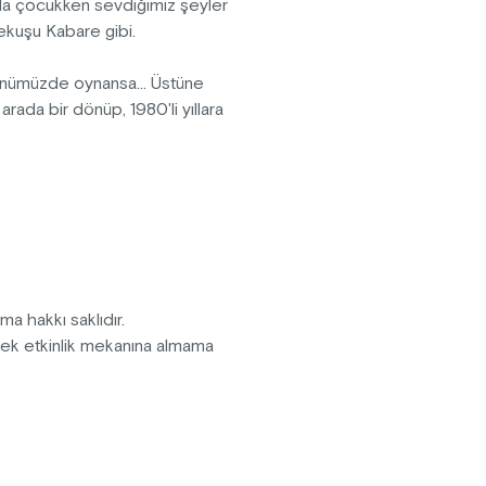
 da çocukken sevdiğimiz şeyler
evekuşu Kabare gibi.
günümüzde oynansa... Üstüne
rada bir dönüp, 1980'li yıllara
cak, komedinin gücünü yıllar
pma hakkı saklıdır.
erek etkinlik mekanına almama