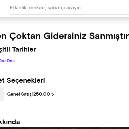
n Çoktan Gidersiniz Sanmıştı
itli Tarihler
DasDas
et Seçenekleri
Genel Satış
1250,00 ₺
kkında