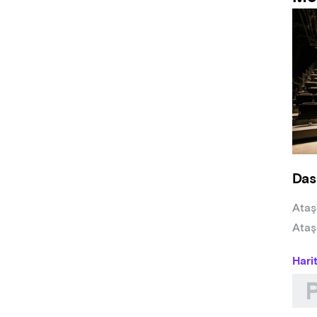
Müzi
Kost
Kore
Oyun
Oyun
Güçlü
Das
Ataş
Ataş
Hari