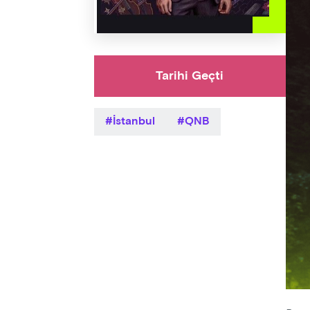
Tarihi Geçti
İstanbul
QNB