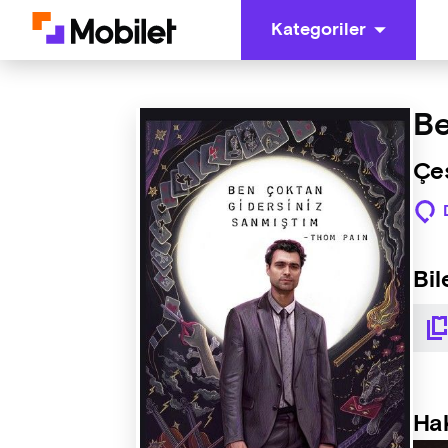
Kategoriler
Be
Çeş
Bil
Ha