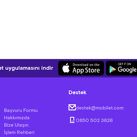
t uygulamasını indir
Destek
destek@mobilet.com
Başvuru Formu
Hakkımızda
0850 502 3626
Bize Ulaşın
İşlem Rehberi