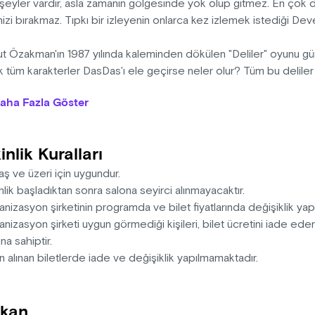
 şeyler vardır, asla zamanın gölgesinde yok olup gitmez. En çok
izi bırakmaz. Tıpkı bir izleyenin onlarca kez izlemek istediği D
ut Özakman'ın 1987 yılında kaleminden dökülen "Deliler" oyunu 
k tüm karakterler DasDas'ı ele geçirse neler olur? Tüm bu deliler a
kırpsa bir de?
aha Fazla Göster
s'ın yeni oyunu "Deli Bayramı"nda tüm bu soruların cevabını bula
a yeniden yaşayacaksınız.
inlik Kuralları
 ya ne diyordu Deliler
aş ve üzeri için uygundur.
 turşu kurar kimi fabrika
nlik başladıktan sonra salona seyirci alınmayacaktır.
iz deliyiz, hayal kurarız."
nizasyon şirketinin programda ve bilet fiyatlarında değişiklik ya
nizasyon şirketi uygun görmediği kişileri, bilet ücretini iade ed
n: Turgut Özakman
na sahiptir.
rvizör: Metin Akpınar
n alınan biletlerde iade ve değişiklik yapılmamaktadır.
tmen: Mert Fırat
 Asistanı: Melis Bektaş
kan
r ve Işık Tasarım: Cem Yılmazer