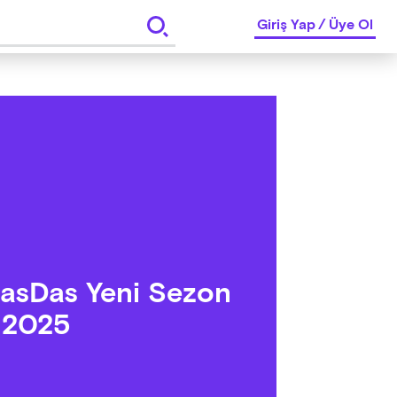
Giriş Yap
/
Üye Ol
asDas Yeni Sezon
 2025