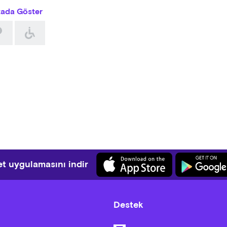
tada Göster
t uygulamasını indir
Destek