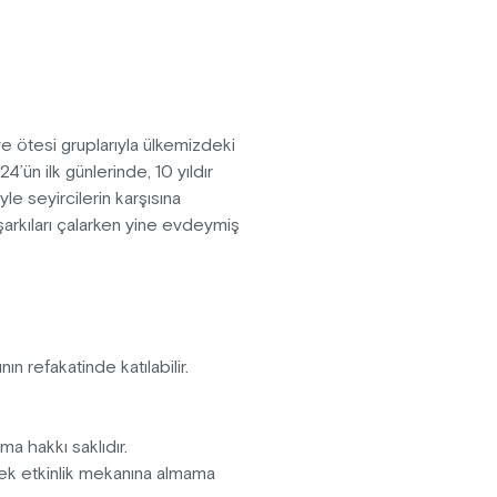
ve ötesi gruplarıyla ülkemizdeki
ün ilk günlerinde, 10 yıldır
yle seyircilerin karşısına
r şarkıları çalarken yine evdeymiş
ının refakatinde katılabilir.
pma hakkı saklıdır.
erek etkinlik mekanına almama