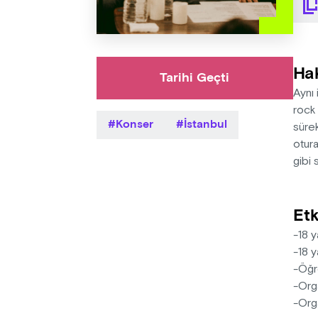
Ha
Tarihi Geçti
Aynı 
rock 
Konser
İstanbul
sürek
otura
gibi
Etk
-18 y
-18 y
-Öğre
-Orga
-Orga