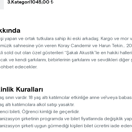
3.Kategori
1045,00 ₺
kkında
işi yapan ve ortak tutkulara sahip iki eski arkadaş; Kargo ve mor 
müzik sahnesine yön veren Koray Candemir ve Harun Tekin... 2024’
li sold out olan özel gösterileri “Şakalı Akustik”le en hakiki halleri
cak ve kendi şarkılarını, birbirlerinin şarkılarını ve sevdikleri diğe
 sohbet edecekler.
inlik Kuralları
aş sınırı vardır. 18 yaş altı katılımcılar etkinliğe anne ve\veya babas
aş altı katılımcılara alkol satışı yasaktır.
nci bileti, Öğrenci kimliği ile geçerlidir.
nizasyon şirketinin programda ve bilet fiyatlarında değişiklik ya
nizasyon şirketi uygun görmediği kişileri bilet ücretini iade ed